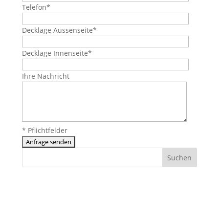
Telefon*
Decklage Aussenseite*
Decklage Innenseite*
Ihre Nachricht
* Pflichtfelder