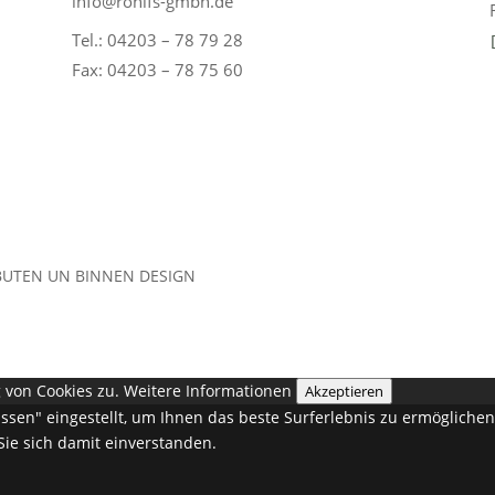
info@rohlfs-gmbh.de
Tel.: 04203 – 78 79 28
Fax: 04203 – 78 75 60
 BUTEN UN BINNEN DESIGN
 von Cookies zu.
Weitere Informationen
Akzeptieren
lassen" eingestellt, um Ihnen das beste Surferlebnis zu ermöglich
Sie sich damit einverstanden.